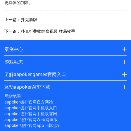
更具体的判断。
上一篇：扑克套牌
下一篇：扑克折叠收纳盒视频 牌局收手
案例中心
游戏动态
了解aapoker.games官网入口
互动aapokerAPP下载
网站地图
aapoker德扑官网官方网站
aapoker德扑官网手机版入口
aapoker德扑官网手机版官网
aapoker德扑官网Web网页版
aapoker德扑官网app下载地址