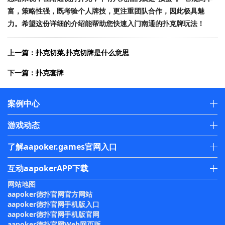
富，策略性强，既考验个人牌技，更注重团队合作，因此极具魅
力。希望这份详细的介绍能帮助您快速入门南通的扑克牌玩法！
上一篇：扑克切菜,扑克切牌是什么意思
下一篇：扑克套牌
案例中心
游戏动态
了解aapoker.games官网入口
互动aapokerAPP下载
网站地图
aapoker德扑官网官方网站
aapoker德扑官网手机版入口
aapoker德扑官网手机版官网
aapoker德扑官网Web网页版