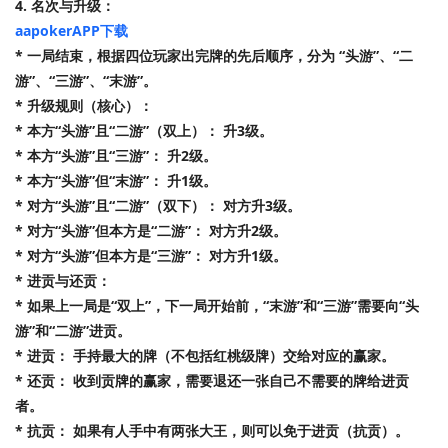
4.
名次与升级：
aapokerAPP下载
* 一局结束，根据四位玩家出完牌的先后顺序，分为
“头游”、“二
游”、“三游”、“末游”
。
*
升级规则（核心）：
*
本方“头游”且“二游”（双上）：
升3级。
*
本方“头游”且“三游”：
升2级。
*
本方“头游”但“末游”：
升1级。
*
对方“头游”且“二游”（双下）：
对方升3级。
*
对方“头游”但本方是“二游”：
对方升2级。
*
对方“头游”但本方是“三游”：
对方升1级。
*
进贡与还贡：
* 如果上一局是“双上”，下一局开始前，“末游”和“三游”需要向“头
游”和“二游”进贡。
*
进贡：
手持最大的牌（不包括红桃级牌）交给对应的赢家。
*
还贡：
收到贡牌的赢家，需要退还一张自己不需要的牌给进贡
者。
*
抗贡：
如果有人手中有两张大王，则可以免于进贡（抗贡）。